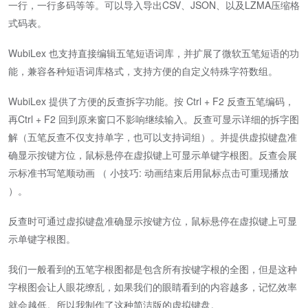
一行，一行多码等等。可以导入导出CSV、JSON、以及LZMA压缩格
式码表。
WubiLex 也支持直接编辑五笔短语词库，并扩展了微软五笔短语的功
能，兼容各种短语词库格式，支持方便的自定义特殊字符数组。
WubiLex 提供了方便的反查拆字功能。按 Ctrl + F2 反查五笔编码，
再Ctrl + F2 回到原来窗口不影响继续输入。反查可显示详细的拆字图
解（五笔反查不仅支持单字，也可以支持词组）。并提供虚拟键盘准
确显示按键方位，鼠标悬停在虚拟键上可显示单键字根图。反查会展
示标准书写笔顺动画 （ 小技巧: 动画结束后用鼠标点击可重现播放
）。
反查时可通过虚拟键盘准确显示按键方位，鼠标悬停在虚拟键上可显
示单键字根图。
我们一般看到的五笔字根图都是包含所有按键字根的全图，但是这种
字根图会让人眼花缭乱，如果我们的眼睛看到的内容越多，记忆效率
就会越低。所以我制作了这种简洁版的虚拟键盘。